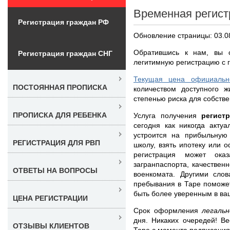
Временная регист
Регистрация граждан РФ
Обновление страницы: 03.0
Обратившись к нам, вы с
Регистрация граждан СНГ
легитимную регистрацию с г
Текущая цена официальн
ПОСТОЯННАЯ ПРОПИСКА
количеством доступного ж
степенью риска для собстве
ПРОПИСКА ДЛЯ РЕБЕНКА
Услуга получения
регист
сегодня как никогда акту
устроится на прибыльную 
РЕГИСТРАЦИЯ ДЛЯ РВП
школу, взять ипотеку или 
регистрация может ока
загранпаспорта, качествен
ОТВЕТЫ НА ВОПРОСЫ
военкомата. Другими слов
пребывания в Таре поможет
быть более уверенным в в
ЦЕНА РЕГИСТРАЦИИ
Срок оформления
легаль
дня. Никаких очередей! В
ОТЗЫВЫ КЛИЕНТОВ
Таре с момента подписания