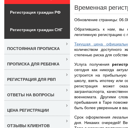
Временная регист
Регистрация граждан РФ
Обновление страницы: 06.0
Обратившись к нам, вы с
Регистрация граждан СНГ
легитимную регистрацию с г
Текущая цена официальн
ПОСТОЯННАЯ ПРОПИСКА
количеством доступного ж
степенью риска для собстве
ПРОПИСКА ДЛЯ РЕБЕНКА
Услуга получения
регист
сегодня как никогда акту
устроится на прибыльную 
РЕГИСТРАЦИЯ ДЛЯ РВП
школу, взять ипотеку или 
регистрация может ока
загранпаспорта, качествен
ОТВЕТЫ НА ВОПРОСЫ
военкомата. Другими слов
пребывания в Таре поможет
быть более уверенным в в
ЦЕНА РЕГИСТРАЦИИ
Срок оформления
легаль
дня. Никаких очередей! В
ОТЗЫВЫ КЛИЕНТОВ
Таре с момента подписания